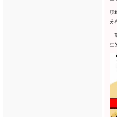
职
分
：
生