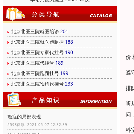
北京北医三院就医陪诊
201
北京北医三院就医跑腿挂
188
北京北医三院专家代挂号
190
价
北京北医三院代挂号
189
遵
北京北医三院跑腿挂号
199
北京北医三院预约代挂号
233
排
听
问
癌症的局部表现
5598阅读 2021-05-07 22:32:39
科