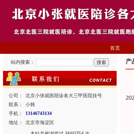
首页
产
站内搜索：
公司：
北京小张就医陪诊各大三甲医院挂号
20
联系：
小韩
手机：
13146743134
地址：
北京市海淀区
本站共被浏览过 3660754 次