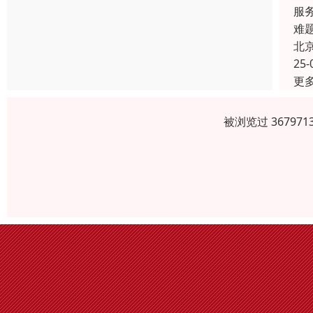
服
难
北
25-
更
被浏览过 3679