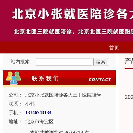
首页
产
站内搜索：
公司：
北京小张就医陪诊各大三甲医院挂号
20
联系：
小韩
手机：
13146743134
地址：
北京市海淀区
本站共被浏览过 3679713 次