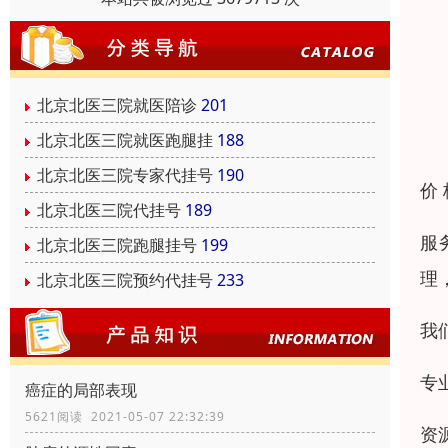
北京北医三院就医陪诊
201
北京北医三院就医跑腿挂
188
北京北医三院专家代挂号
190
价
北京北医三院代挂号
189
服
北京北医三院跑腿挂号
199
理
北京北医三院预约代挂号
233
我
专
癌症的局部表现
5621阅读 2021-05-07 22:32:39
资