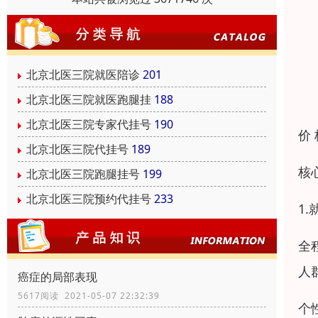
北京北医三院就医陪诊
201
北京北医三院就医跑腿挂
188
北京北医三院专家代挂号
190
价
北京北医三院代挂号
189
核
北京北医三院跑腿挂号
199
北京北医三院预约代挂号
233
1
全
人
癌症的局部表现
5617阅读 2021-05-07 22:32:39
个