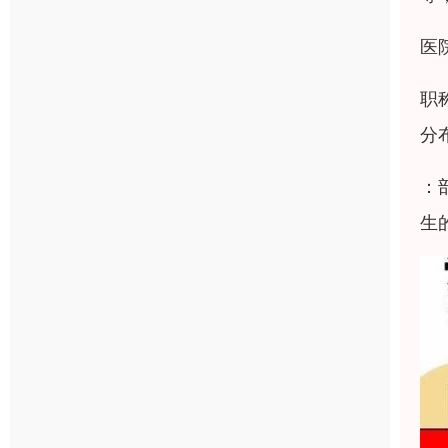
医
职
分
：
生