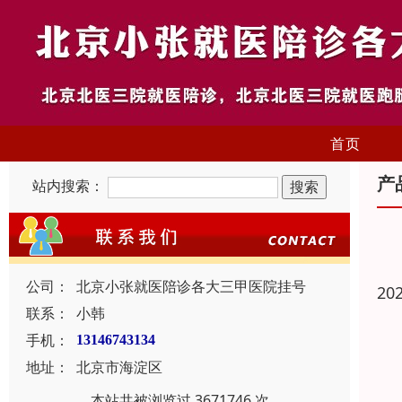
首页
产
站内搜索：
公司：
北京小张就医陪诊各大三甲医院挂号
20
联系：
小韩
手机：
13146743134
地址：
北京市海淀区
本站共被浏览过 3671746 次