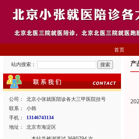
首页
产
站内搜索：
公司：
北京小张就医陪诊各大三甲医院挂号
20
联系：
小韩
手机：
13146743134
地址：
北京市海淀区
本站共被浏览过 3680794 次