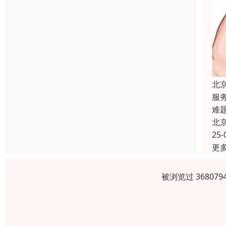
北
服
难
北
25-
更
被浏览过 3680