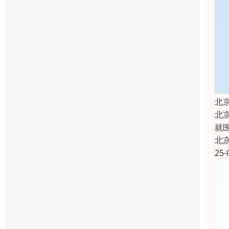
北
北
就
北
25-