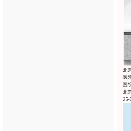
北
医
医
北
25-