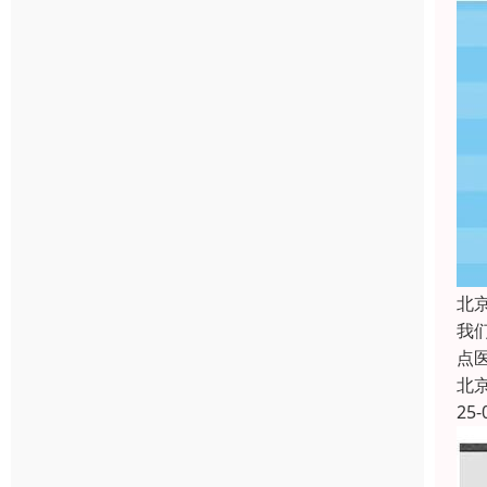
北
我
点
北
25-