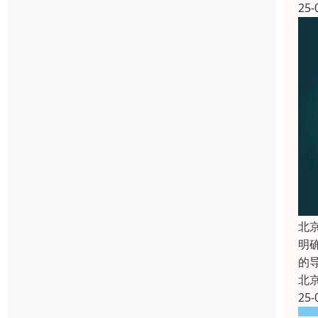
25-
北
明
的
北
25-