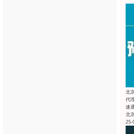
北
代
速
北
25-