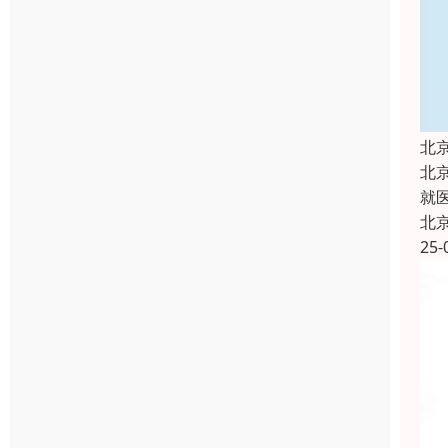
北
北
就
北
25-