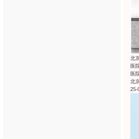
北
医
医
北
25-