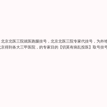
，北京北医三院就医跑腿挂号，北京北医三院专家代挂号，为外
京得到各大三甲医院，的专家目的【切莫有病乱投医】取号挂号