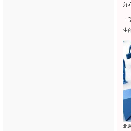
分
：
生
北