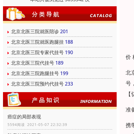
北京北医三院就医陪诊
201
北京北医三院就医跑腿挂
188
北京北医三院专家代挂号
190
价
北京北医三院代挂号
189
北
北京北医三院跑腿挂号
199
号
北京北医三院预约代挂号
233
【
准
癌症的局部表现
携
5594阅读 2021-05-07 22:32:39