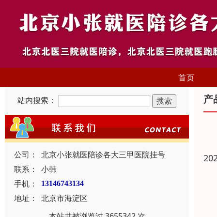
首页
产
站内搜索：
公司：
北京小张就医陪诊各大三甲医院挂号
20
联系：
小韩
手机：
13146743134
地址：
北京市海淀区
本站共被浏览过 3655342 次