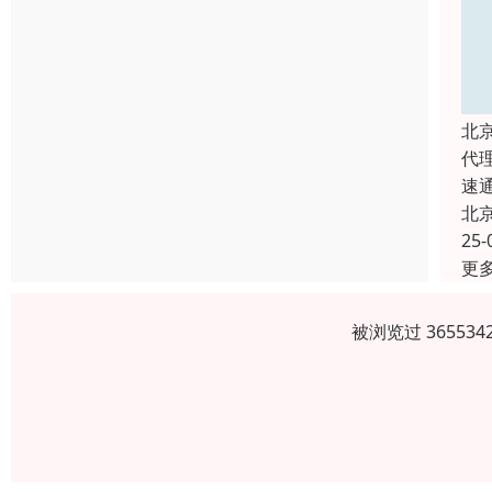
北
代
速
北
25-
更
被浏览过 3655