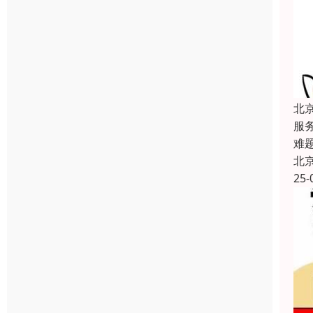
北
服
难
北
25-