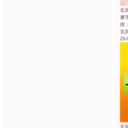
北
遵
排
北
25-
北