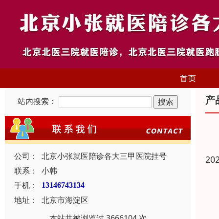
首页
产
站内搜索：
公司：
北京小张就医陪诊各大三甲医院挂号
20
联系：
小韩
手机：
13146743134
地址：
北京市海淀区
本站共被浏览过 3666104 次