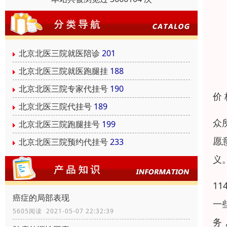
北京北医三院就医陪诊
201
北京北医三院就医跑腿挂
188
北京北医三院专家代挂号
190
价
北京北医三院代挂号
189
众
北京北医三院跑腿挂号
199
愿
北京北医三院预约代挂号
233
义
1
癌症的局部表现
一
5605阅读 2021-05-07 22:32:39
务