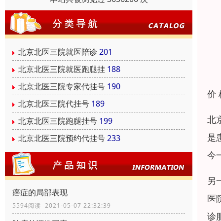
北京北医三院就医陪诊
201
北京北医三院就医跑腿挂
188
北京北医三院专家代挂号
190
价
北京北医三院代挂号
189
北
北京北医三院跑腿挂号
199
是
北京北医三院预约代挂号
233
今
另
癌症的局部表现
医
5594阅读 2021-05-07 22:32:39
诊