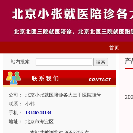
首页
产
站内搜索：
公司：
北京小张就医陪诊各大三甲医院挂号
20
联系：
小韩
手机：
13146743134
地址：
北京市海淀区
本站共被浏览过 3656206 次